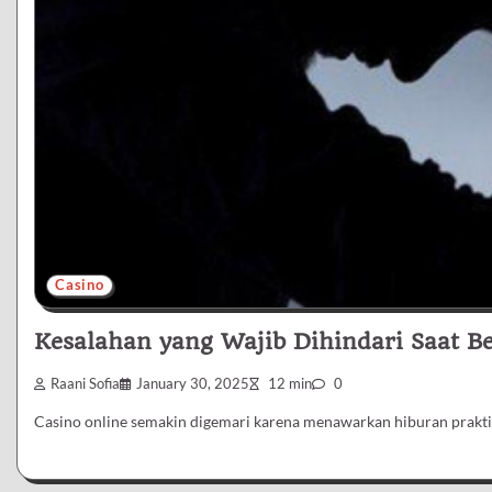
Casino
Kesalahan yang Wajib Dihindari Saat B
Raani Sofia
January 30, 2025
12 min
0
Casino online semakin digemari karena menawarkan hiburan praktis