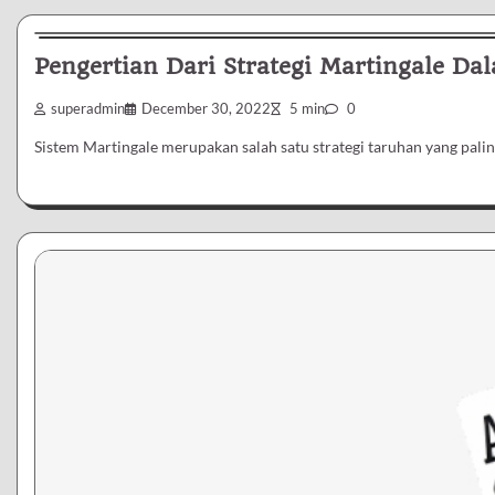
Casino
Pengertian Dari Strategi Martingale D
superadmin
December 30, 2022
5 min
0
Sistem Martingale merupakan salah satu strategi taruhan yang pali