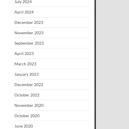
July 2024
April 2024
December 2023
November 2023
September 2023
April 2023
March 2023
January 2023
December 2022
October 2022
November 2020
October 2020
June 2020