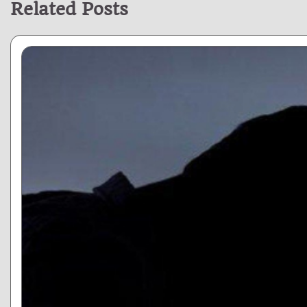
Related Posts