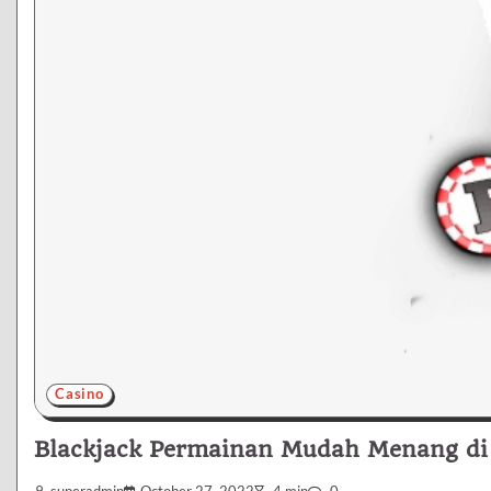
Casino
Blackjack Permainan Mudah Menang di