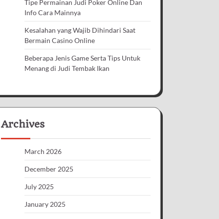
Tipe Permainan Judi Poker Online Dan
Info Cara Mainnya
Kesalahan yang Wajib Dihindari Saat
Bermain Casino Online
Beberapa Jenis Game Serta Tips Untuk
Menang di Judi Tembak Ikan
Archives
March 2026
December 2025
July 2025
January 2025