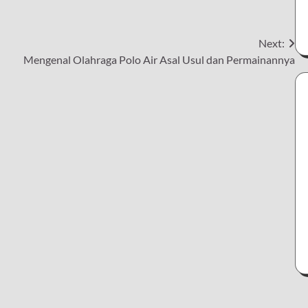
Next:
Mengenal Olahraga Polo Air Asal Usul dan Permainannya