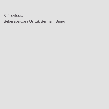
Post
Previous:
Beberapa Cara Untuk Bermain Bingo
navigation