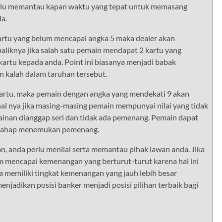
erlu memantau kapan waktu yang tepat untuk memasang
a.
artu yang belum mencapai angka 5 maka dealer akan
liknya jika salah satu pemain mendapat 2 kartu yang
artu kepada anda. Point ini biasanya menjadi babak
kalah dalam taruhan tersebut.
artu, maka pemain dengan angka yang mendekati 9 akan
l nya jika masing-masing pemain mempunyai nilai yang tidak
inan dianggap seri dan tidak ada pemenang. Pemain dapat
i tahap menemukan pemenang.
an, anda perlu menilai serta memantau pihak lawan anda. Jika
m mencapai kemenangan yang berturut-turut karena hal ini
 memiliki tingkat kemenangan yang jauh lebih besar
enjadikan posisi banker menjadi posisi pilihan terbaik bagi