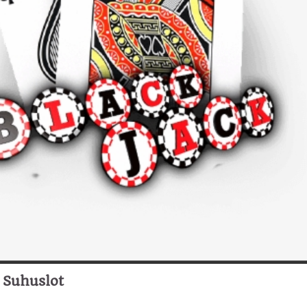
 Suhuslot