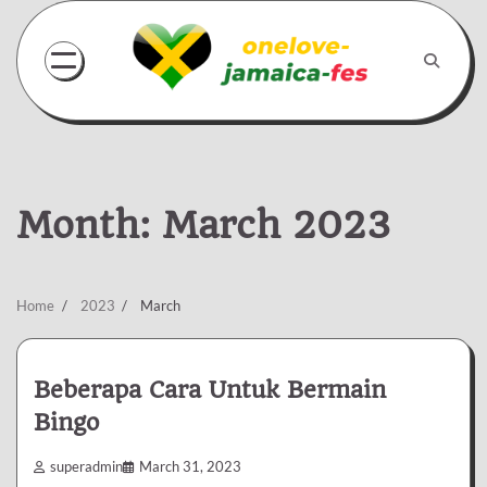
Skip
to
content
Month:
March 2023
Home
2023
March
Beberapa Cara Untuk Bermain
Bingo
superadmin
March 31, 2023