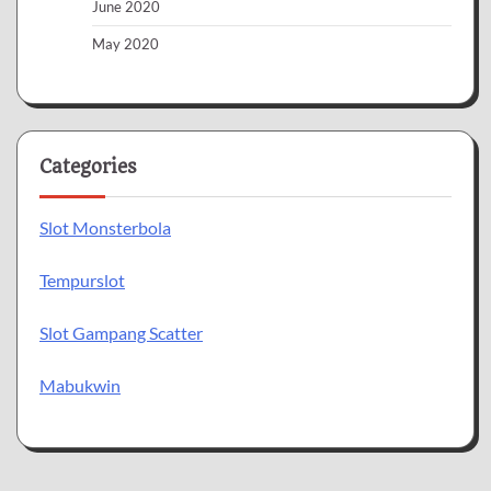
June 2020
May 2020
Categories
Slot Monsterbola
Tempurslot
Slot Gampang Scatter
Mabukwin