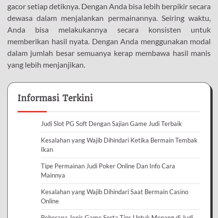
gacor setiap detiknya. Dengan Anda bisa lebih berpikir secara
dewasa dalam menjalankan permainannya. Seiring waktu,
Anda bisa melakukannya secara konsisten untuk
memberikan hasil nyata. Dengan Anda menggunakan modal
dalam jumlah besar semuanya kerap membawa hasil manis
yang lebih menjanjikan.
Informasi Terkini
Judi Slot PG Soft Dengan Sajian Game Judi Terbaik
Kesalahan yang Wajib Dihindari Ketika Bermain Tembak
Ikan
Tipe Permainan Judi Poker Online Dan Info Cara
Mainnya
Kesalahan yang Wajib Dihindari Saat Bermain Casino
Online
Beberapa Jenis Game Serta Tips Untuk Menang di Judi