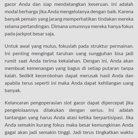
gacor Anda dan siap mendatangkan keseruan. Ini adalah
modal berharga jika Anda mengelolanya dengan baik. Karena
banyak pemain yang jarang memperhatikan tindakan mereka
selama pertandingan. Dimana umumnya mereka hanya fokus
pada jackpot besar saja.
Untuk awal yang mulus, fokuslah pada struktur permainan.
Ini penting mengingat taruhan uang sungguhan bisa jadi
rumit saat Anda terima kekalahan. Dengan ini, Anda akan
membuat kemenangan yang bagus di setiap putaran tanpa
kalah. Sedikit kecerobohan dapat merusak hasil Anda dan
apabila terus seperti ini maka Anda dapat kehilangan uang
banyak.
Kelancaran pengoperasian slot gacor dapat dipercepat jika
pengelolaannya dilakukan dengan serius. Ini adalah
tantangan yang harus Anda atasi ketika berpartisipasi. Jika
Anda semakin kurang fokus maka besar kemungkinan Anda
gagal akan jadi semakin tinggi. Jadi terus tingkatkan waktu