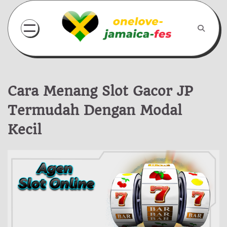
Skip
to
content
Cara Menang Slot Gacor JP
Termudah Dengan Modal
Kecil