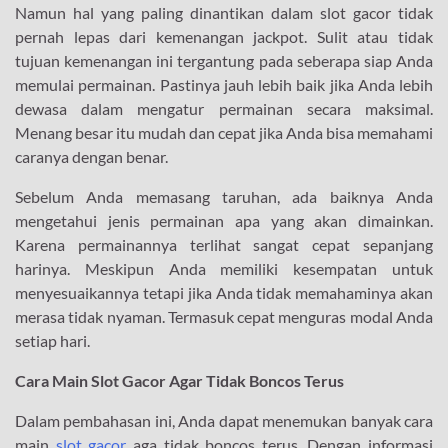
Namun hal yang paling dinantikan dalam slot gacor tidak
pernah lepas dari kemenangan jackpot. Sulit atau tidak
tujuan kemenangan ini tergantung pada seberapa siap Anda
memulai permainan. Pastinya jauh lebih baik jika Anda lebih
dewasa dalam mengatur permainan secara maksimal.
Menang besar itu mudah dan cepat jika Anda bisa memahami
caranya dengan benar.
Sebelum Anda memasang taruhan, ada baiknya Anda
mengetahui jenis permainan apa yang akan dimainkan.
Karena permainannya terlihat sangat cepat sepanjang
harinya. Meskipun Anda memiliki kesempatan untuk
menyesuaikannya tetapi jika Anda tidak memahaminya akan
merasa tidak nyaman. Termasuk cepat menguras modal Anda
setiap hari.
Cara Main Slot Gacor Agar Tidak Boncos Terus
Dalam pembahasan ini, Anda dapat menemukan banyak cara
main
slot gacor
aga tidak boncos terus. Dengan informasi