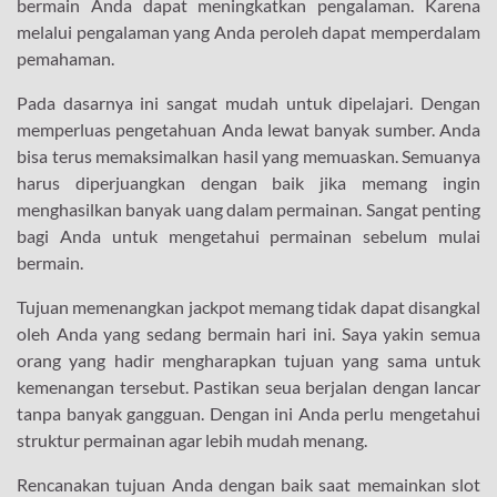
bermain Anda dapat meningkatkan pengalaman. Karena
melalui pengalaman yang Anda peroleh dapat memperdalam
pemahaman.
Pada dasarnya ini sangat mudah untuk dipelajari. Dengan
memperluas pengetahuan Anda lewat banyak sumber. Anda
bisa terus memaksimalkan hasil yang memuaskan. Semuanya
harus diperjuangkan dengan baik jika memang ingin
menghasilkan banyak uang dalam permainan. Sangat penting
bagi Anda untuk mengetahui permainan sebelum mulai
bermain.
Tujuan memenangkan jackpot memang tidak dapat disangkal
oleh Anda yang sedang bermain hari ini. Saya yakin semua
orang yang hadir mengharapkan tujuan yang sama untuk
kemenangan tersebut. Pastikan seua berjalan dengan lancar
tanpa banyak gangguan. Dengan ini Anda perlu mengetahui
struktur permainan agar lebih mudah menang.
Rencanakan tujuan Anda dengan baik saat memainkan slot