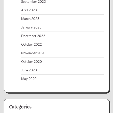
September 2023
April 2023
March 2023
January 2023
December 2022
October 2022
November 2020
October 2020
June 2020
May 2020
Categories