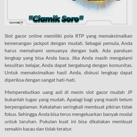
Slot gacor online memiliki pola RTP yang memaksimalkan
kemenangan jackpot dengan mudah. Sebagai pemula, Anda
harus memahami semuanya dengan baik. Ada panduan
lengkap yang bisa Anda baca. Jika Anda masih mengalami
kesulitan belajar, Anda dapat bergabung dengan komunitas.
Untuk memaksimalkan hasil Anda, diskusi lengkap dapat
diperiksa dengan sangat hati-hati.
Memperebutkan uang asli di mesin slot gacor mudah JP
bukanlah tugas yang mudah. Apalagi bagi yang masih belum
berpengalaman. Kekalahan seringkali membuat pikiran tidak
fokus. Sehingga Anda bisa terus mengeluarkan banyak modal
untuk taruhan. Pukulan kuat ini bisa dikatakan membuat
semakin kacau dan tidak teratur.