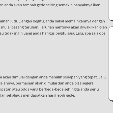
an anda akan tambah gede seiring semakin banyaknya ikan
mainan judi. Dengan begitu, anda bakal memainkannya dengan
h mulai pasang taruhan. Taruhan nantinya akan diwakilkan oleh
 tidak ingin uang anda hangus begitu saja. Lalu, apa saja opsi
a akan dimulai dengan anda memilih senapan yang tepat. Lalu,
telahnya, permainan akan dimulai dan anda bisa segera
lipatan atau odds yang berbeda-beda sehingga anda perlu
dan sekaligus mendapatkan hasil lebih gede.