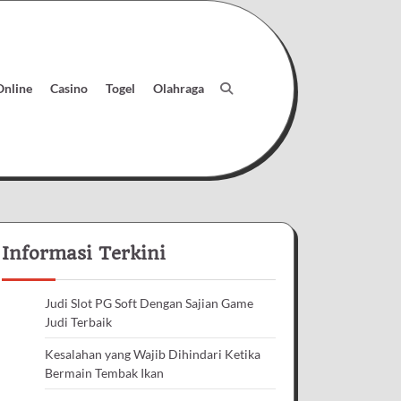
Online
Casino
Togel
Olahraga
Informasi Terkini
Judi Slot PG Soft Dengan Sajian Game
Judi Terbaik
Kesalahan yang Wajib Dihindari Ketika
Bermain Tembak Ikan