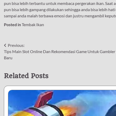
pun bisa lebih terbantu untuk membaca pergerakan ikan. Saat 
pun bisa lebih gampang dilakukan sehingga anda bisa lebih hati-
sampai anda malah terbawa emosi dan justru mengambil keputu
Posted in
Tembak Ikan
Post
Previous:
Tips Main Slot Online Dan Rekomendasi Game Untuk Gambler
navigation
Baru
Related Posts