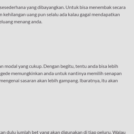
k sesederhana yang dibayangkan. Untuk bisa menembak secara
 dan kehilangan uang pun selalu ada kalau gagal mendapatkan
peluang menang anda.
 modal yang cukup. Dengan begitu, tentu anda bisa lebih
h gede memungkinkan anda untuk nantinya memilih senapan
mengenai sasaran akan lebih gampang. Ibaratnya, itu akan
an dulu jumlah bet yang akan digunakan di tiap peluru. Walau