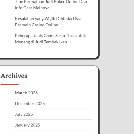
Tipe Permainan Judi Poker Online Dan
Info Cara Mainnya
Kesalahan yang Wajib Dihindari Saat
Bermain Casino Online
Beberapa Jenis Game Serta Tips Untuk
Menang di Judi Tembak Ikan
Archives
March 2026
December 2025
July 2025
January 2025