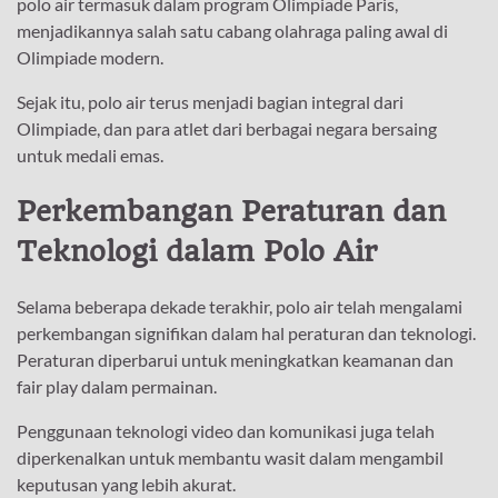
polo air termasuk dalam program Olimpiade Paris,
menjadikannya salah satu cabang olahraga paling awal di
Olimpiade modern.
Sejak itu, polo air terus menjadi bagian integral dari
Olimpiade, dan para atlet dari berbagai negara bersaing
untuk medali emas.
Perkembangan Peraturan dan
Teknologi dalam Polo Air
Selama beberapa dekade terakhir, polo air telah mengalami
perkembangan signifikan dalam hal peraturan dan teknologi.
Peraturan diperbarui untuk meningkatkan keamanan dan
fair play dalam permainan.
Penggunaan teknologi video dan komunikasi juga telah
diperkenalkan untuk membantu wasit dalam mengambil
keputusan yang lebih akurat.