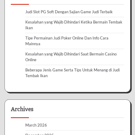
Judi Slot PG Soft Dengan Sajian Game Judi Terbaik
Kesalahan yang Wajib Dihindari Ketika Bermain Tembak
Ikan
Tipe Permainan Judi Poker Online Dan Info Cara
Mainnya
Kesalahan yang Wajib Dihindari Saat Bermain Casino
Online
Beberapa Jenis Game Serta Tips Untuk Menang di Judi
Tembak Ikan
Archives
March 2026