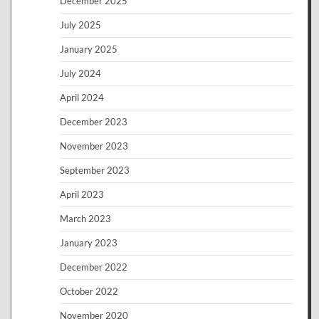
December 2025
July 2025
January 2025
July 2024
April 2024
December 2023
November 2023
September 2023
April 2023
March 2023
January 2023
December 2022
October 2022
November 2020