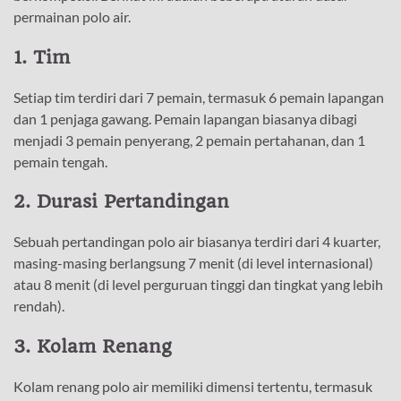
permainan polo air.
1. Tim
Setiap tim terdiri dari 7 pemain, termasuk 6 pemain lapangan
dan 1 penjaga gawang. Pemain lapangan biasanya dibagi
menjadi 3 pemain penyerang, 2 pemain pertahanan, dan 1
pemain tengah.
2. Durasi Pertandingan
Sebuah pertandingan polo air biasanya terdiri dari 4 kuarter,
masing-masing berlangsung 7 menit (di level internasional)
atau 8 menit (di level perguruan tinggi dan tingkat yang lebih
rendah).
3. Kolam Renang
Kolam renang polo air memiliki dimensi tertentu, termasuk