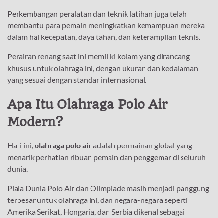
Perkembangan peralatan dan teknik latihan juga telah
membantu para pemain meningkatkan kemampuan mereka
dalam hal kecepatan, daya tahan, dan keterampilan teknis.
Perairan renang saat ini memiliki kolam yang dirancang
khusus untuk olahraga ini, dengan ukuran dan kedalaman
yang sesuai dengan standar internasional.
Apa Itu Olahraga Polo Air
Modern?
Hari ini,
olahraga polo air
adalah permainan global yang
menarik perhatian ribuan pemain dan penggemar di seluruh
dunia.
Piala Dunia Polo Air dan Olimpiade masih menjadi panggung
terbesar untuk olahraga ini, dan negara-negara seperti
Amerika Serikat, Hongaria, dan Serbia dikenal sebagai