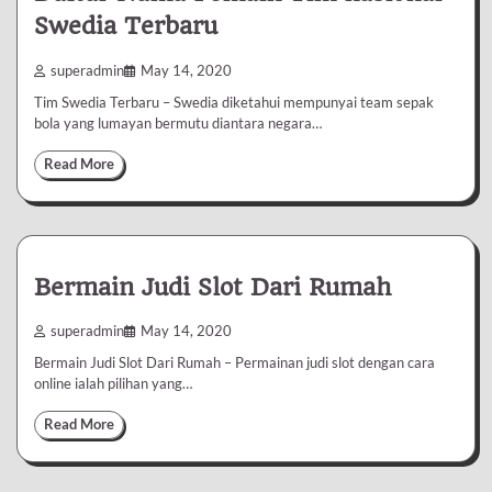
Swedia Terbaru
superadmin
May 14, 2020
Tim Swedia Terbaru – Swedia diketahui mempunyai team sepak
bola yang lumayan bermutu diantara negara…
Read More
Bermain Judi Slot Dari Rumah
superadmin
May 14, 2020
Bermain Judi Slot Dari Rumah – Permainan judi slot dengan cara
online ialah pilihan yang…
Read More