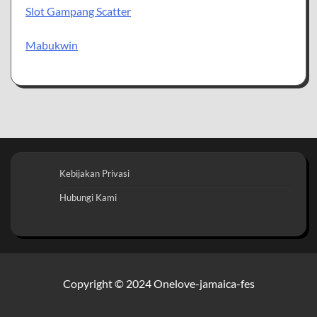
Slot Gampang Scatter
Mabukwin
Kebijakan Privasi
Hubungi Kami
Copyright © 2024 Onelove-jamaica-fes