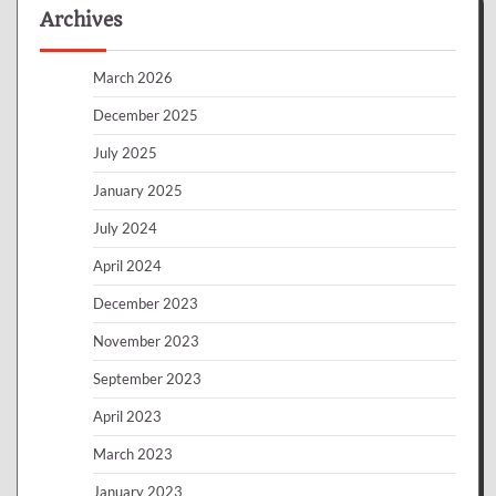
Archives
March 2026
December 2025
July 2025
January 2025
July 2024
April 2024
December 2023
November 2023
September 2023
April 2023
March 2023
January 2023