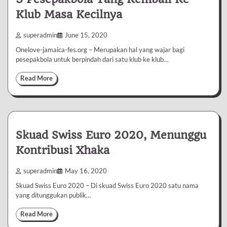
Klub Masa Kecilnya
superadmin
June 15, 2020
Onelove-jamaica-fes.org – Merupakan hal yang wajar bagi
pesepakbola untuk berpindah dari satu klub ke klub…
Read More
Skuad Swiss Euro 2020, Menunggu
Kontribusi Xhaka
superadmin
May 16, 2020
Skuad Swiss Euro 2020 – Di skuad Swiss Euro 2020 satu nama
yang ditunggukan publik…
Read More