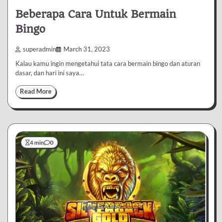
Beberapa Cara Untuk Bermain
Bingo
superadmin
March 31, 2023
Kalau kamu ingin mengetahui tata cara bermain bingo dan aturan
dasar, dan hari ini saya…
Read More
4 min
0