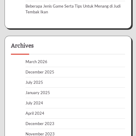
Beberapa Jenis Game Serta Tips Untuk Menang di Judi
Tembak Ikan
Archives
March 2026
December 2025
July 2025
January 2025
July 2024
April 2024
December 2023
November 2023