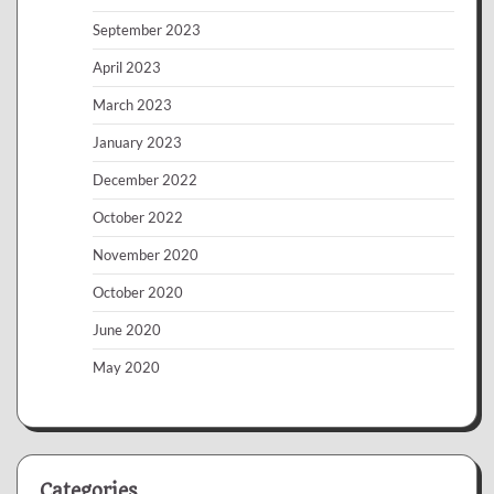
September 2023
April 2023
March 2023
January 2023
December 2022
October 2022
November 2020
October 2020
June 2020
May 2020
Categories