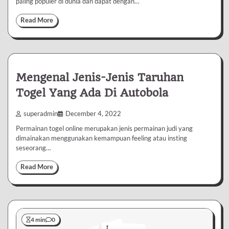
paling populer di dunia dan dapat dengan…
Read More
Mengenal Jenis-Jenis Taruhan
Togel Yang Ada Di Autobola
superadmin
December 4, 2022
Permainan togel online merupakan jenis permainan judi yang
dimainakan menggunakan kemampuan feeling atau insting
seseorang…
Read More
4 min
0