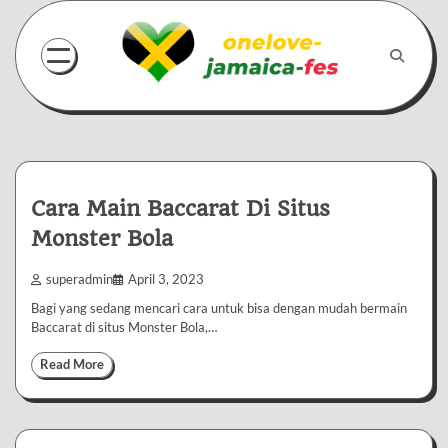
Skip
to
content
Cara Main Baccarat Di Situs
Monster Bola
superadmin
April 3, 2023
Bagi yang sedang mencari cara untuk bisa dengan mudah bermain
Baccarat di situs Monster Bola,…
Read More