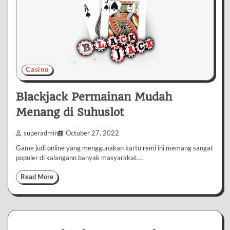
Casino
Blackjack Permainan Mudah
Menang di Suhuslot
superadmin
October 27, 2022
Game judi online yang menggunakan kartu remi ini memang sangat
populer di kalangann banyak masyarakat.…
Read More