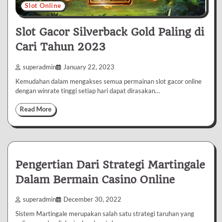
Slot Online
Slot Gacor Silverback Gold Paling di
Cari Tahun 2023
superadmin
January 22, 2023
Kemudahan dalam mengakses semua permainan slot gacor online
dengan winrate tinggi setiap hari dapat dirasakan…
Read More
Pengertian Dari Strategi Martingale
Dalam Bermain Casino Online
superadmin
December 30, 2022
Sistem Martingale merupakan salah satu strategi taruhan yang