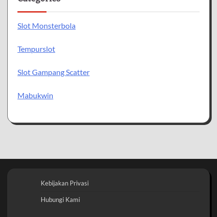
Slot Monsterbola
Tempurslot
Slot Gampang Scatter
Mabukwin
Kebijakan Privasi
Hubungi Kami