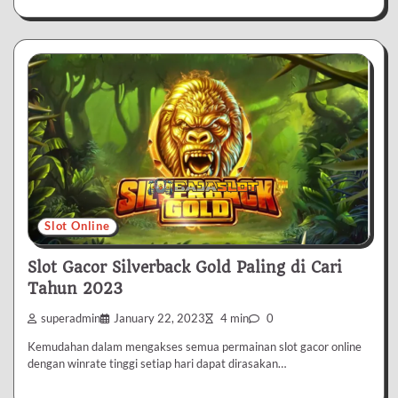
Slot Online
Slot Gacor Silverback Gold Paling di Cari
Tahun 2023
superadmin
January 22, 2023
4 min
0
Kemudahan dalam mengakses semua permainan slot gacor online
dengan winrate tinggi setiap hari dapat dirasakan…