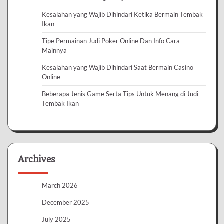
Kesalahan yang Wajib Dihindari Ketika Bermain Tembak
Ikan
Tipe Permainan Judi Poker Online Dan Info Cara
Mainnya
Kesalahan yang Wajib Dihindari Saat Bermain Casino
Online
Beberapa Jenis Game Serta Tips Untuk Menang di Judi
Tembak Ikan
Archives
March 2026
December 2025
July 2025