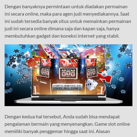
Dengan banyaknya permintaan untuk diadakan permainan
ini secara online, maka para agen judi menyediakannya. Saat
ini sudah tersedia banyak situs untuk memainkan permainan
judi ini secara online dimana saja dan kapan saja, hanya
membutuhkan gadget dan koneksi internet yang stabil.
Dengan kedua hal tersebut, Anda sudah bisa mendapat
pengalaman bermain yang menyenangkan. Game slot online
memiliki banyak penggemar hingga saat ini. Alasan