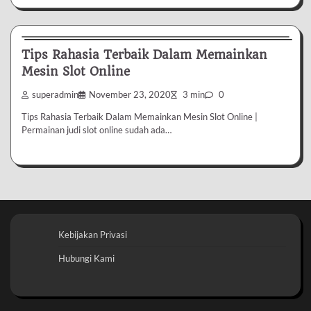
Slot Online
Tips Rahasia Terbaik Dalam Memainkan
Mesin Slot Online
superadmin
November 23, 2020
3 min
0
Tips Rahasia Terbaik Dalam Memainkan Mesin Slot Online |
Permainan judi slot online sudah ada…
Kebijakan Privasi
Hubungi Kami